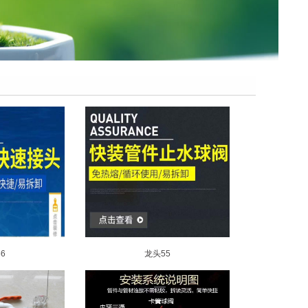
6
龙头55