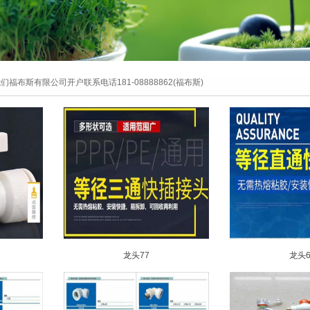
们福布斯有限公司开户联系电话181-08888862(福布斯)
龙头77
龙头6