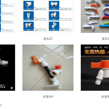
龙头22
龙头1
水龙头4
水龙头
2