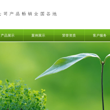
产品展示
案例展示
荣誉资质
客户服务